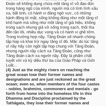
Đoàn sẽ không dung chứa một tăng sĩ vô đạo đức
trong hàng ngũ của mình, người mà có tính tình xấu
xa, bất tịnh, có hành vi đáng ngờ vực, có những
hành động bí mật, sống không đúng như một tăng sĩ
khổ hạnh mà sống như một tăng sĩ giả hiệu, không
trong sạch nhưng giả vờ sống trong sạch, thối tha
đến tận lõi, nhiều dục vọng và có hành vi ghê tởm.
Trong trường hợp nầy, Tăng Đoàn sẽ nhanh chóng
tập họp và khai trừ ngay tăng sĩ đó. Mặc dù lúc tăng
sĩ nầy hãy còn ngồi tập họp chung với Tăng Đoàn,
nhưng người nầy cách xa Tăng Đoàn, cũng như
Tăng đoàn cách xa người nầy. Đây là phẩm chất
tuyệt vời và kỳ diệu thứ ba của Giáo Pháp và Giới
Luật...
(4) Just as the mighty rivers on reaching the
great ocean lose their former names and
designations and are just reckoned as the great
ocean; even so, when members of the four castes
- nobles, brahmins, commoners and menials - go
forth from home into the homeless life in this
Dhamma and Discipline proclaimed by the
Tathāgata, they lose their former names and