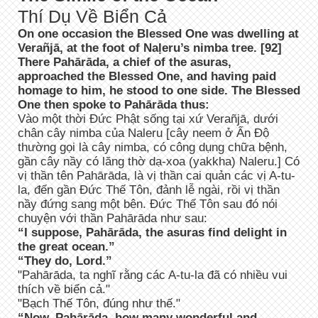
Thí Dụ Về Biển Cả
On one occasion the Blessed One was dwelling at
Verañjā, at the foot of Naḷeru’s nimba tree. [92]
There Pahārāda, a chief of the asuras,
approached the Blessed One, and having paid
homage to him, he stood to one side. The Blessed
One then spoke to Pahārāda thus:
Vào một thời Đức Phật sống tại xứ Verañjā, dưới
chân cây nimba của Naleru [cây neem ở Ấn Độ
thường gọi là cây nimba, có công dụng chữa bệnh,
gần cây nầy có lăng thờ dạ-xoa (yakkha) Naleru.] Có
vị thần tên Pahārāda, là vị thần cai quản các vị A-tu-
la, đến gần Đức Thế Tôn, đảnh lễ ngài, rồi vị thần
nầy đứng sang một bên. Đức Thế Tôn sau đó nói
chuyện với thần Pahārāda như sau:
“I suppose, Pahārāda, the asuras find delight in
the great ocean.”
“They do, Lord.”
"Pahārāda, ta nghĩ rằng các A-tu-la đã có nhiều vui
thích về biển cả."
"Bạch Thế Tôn, đúng như thế."
“Now, Pahārāda, how many wonderful and