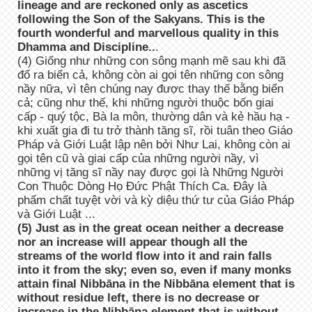
lineage and are reckoned only as ascetics
following the Son of the Sakyans. This is the
fourth wonderful and marvellous quality in this
Dhamma and Discipline..
.
(4) Giống như những con sông mạnh mẽ sau khi đã
đổ ra biển cả, không còn ai gọi tên những con sông
nầy nữa, vì tên chúng nay được thay thế bằng biển
cả; cũng như thế, khi những người thuộc bốn giai
cấp - quý tộc, Bà la môn, thường dân và kẻ hầu hạ -
khi xuất gia đi tu trở thành tăng sĩ, rồi tuân theo Giáo
Pháp và Giới Luật lập nên bởi Như Lai, không còn ai
gọi tên cũ và giai cấp của những người nầy, vì
những vị tăng sĩ nầy nay được gọi là Những Người
Con Thuộc Dòng Họ Đức Phật Thích Ca. Đây là
phẩm chất tuyệt vời và kỳ diệu thứ tư của Giáo Pháp
và Giới Luật ...
(5) Just as in the great ocean neither a decrease
nor an increase will appear though all the
streams of the world flow into it and rain falls
into it from the sky; even so, even if many monks
attain final Nibbāna in the Nibbāna element that is
without residue left, there is no decrease or
increase in the Nibbāna element that is without