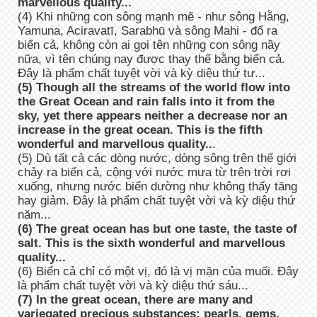
marvellous quality...
(4) Khi những con sông mạnh mẽ - như sông Hằng,
Yamuna, Aciravatī, Sarabhū và sông Mahi - đổ ra
biển cả, không còn ai gọi tên những con sông nầy
nữa, vì tên chúng nay được thay thế bằng biển cả.
Đây là phẩm chất tuyệt vời và kỳ diệu thứ tư...
(5) Though all the streams of the world flow into
the Great Ocean and rain falls into it from the
sky, yet there appears neither a decrease nor an
increase in the great ocean. This is the fifth
wonderful and marvellous quality..
.
(5) Dù tất cả các dòng nước, dòng sông trên thế giới
chảy ra biển cả, cộng với nước mưa từ trên trời rơi
xuống, nhưng nước biển dường như không thấy tăng
hay giảm. Đây là phẩm chất tuyệt vời và kỳ diệu thứ
năm...
(6) The great ocean has but one taste, the taste of
salt. This is the sixth wonderful and marvellous
quality...
(6) Biển cả chỉ có một vị, đó là vị mặn của muối. Đây
là phẩm chất tuyệt vời và kỳ diệu thứ sáu...
(7) In the great ocean, there are many and
variegated precious substances: pearls, gems,