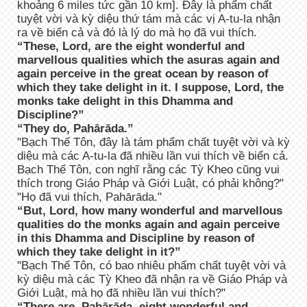
khoảng 6 miles tức gần 10 km]. Đây là phẩm chất
tuyệt vời và kỳ diệu thứ tám mà các vị A-tu-la nhận
ra về biển cả và đó là lý do mà họ đã vui thích.
“These, Lord, are the eight wonderful and
marvellous qualities which the asuras again and
again perceive in the great ocean by reason of
which they take delight in it. I suppose, Lord, the
monks take delight in this Dhamma and
Discipline?”
“They do, Pahārāda.”
"Bạch Thế Tôn, đây là tám phẩm chất tuyệt vời và kỳ
diệu mà các A-tu-la đã nhiều lần vui thích về biển cả.
Bạch Thế Tôn, con nghĩ rằng các Tỳ Kheo cũng vui
thích trong Giáo Pháp và Giới Luật, có phải không?"
"Họ đã vui thích, Pahārāda."
“But, Lord, how many wonderful and marvellous
qualities do the monks again and again perceive
in this Dhamma and Discipline by reason of
which they take delight in it?”
"Bạch Thế Tôn, có bao nhiêu phẩm chất tuyệt vời và
kỳ diệu mà các Tỳ Kheo đã nhận ra về Giáo Pháp và
Giới Luật, mà họ đã nhiều lần vui thích?"
“There are, Pahārāda, eight wonderful and