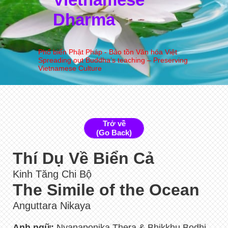
Dharma
Phổ biến Phật Pháp - Bảo tồn Văn hóa Việt
Spreading out Buddha’s teaching – Preserving
Vietnamese Culture
Trở về
(Go Back)
Thí Dụ Về Biển Cả
Kinh Tăng Chi Bộ
The Simile of the Ocean
Anguttara Nikaya
Anh ngữ:
Nyanaponika Thera & Bhikkhu Bodhi