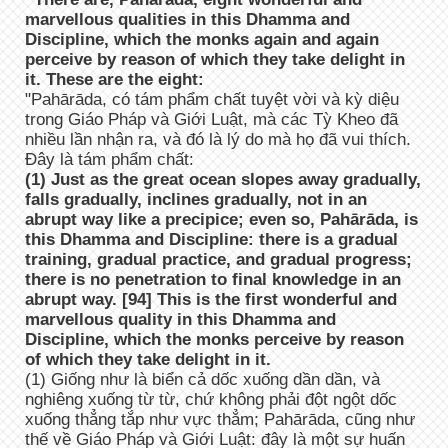
marvellous qualities in this Dhamma and
Discipline, which the monks again and again
perceive by reason of which they take delight in
it. These are the eight:
"Pahārāda, có tám phẩm chất tuyệt vời và kỳ diệu
trong Giáo Pháp và Giới Luật, mà các Tỳ Kheo đã
nhiều lần nhận ra, và đó là lý do mà họ đã vui thích.
Đây là tám phẩm chất:
(1) Just as the great ocean slopes away gradually,
falls gradually, inclines gradually, not in an
abrupt way like a precipice; even so, Pahārāda, is
this Dhamma and Discipline: there is a gradual
training, gradual practice, and gradual progress;
there is no penetration to final knowledge in an
abrupt way. [94] This is the first wonderful and
marvellous quality in this Dhamma and
Discipline, which the monks perceive by reason
of which they take delight in it.
(1) Giống như là biển cả dốc xuống dần dần, và
nghiêng xuống từ từ, chứ không phải đột ngột dốc
xuống thẳng tắp như vực thẳm; Pahārāda, cũng như
thế về Giáo Pháp và Giới Luật: đây là một sự huấn