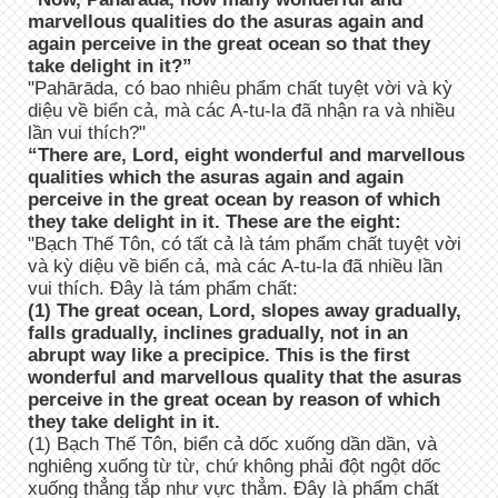
marvellous qualities do the asuras again and
again perceive in the great ocean so that they
take delight in it?”
"Pahārāda, có bao nhiêu phẩm chất tuyệt vời và kỳ
diệu về biển cả, mà các A-tu-la đã nhận ra và nhiều
lần vui thích?"
“There are, Lord, eight wonderful and marvellous
qualities which the asuras again and again
perceive in the great ocean by reason of which
they take delight in it. These are the eight:
"Bạch Thế Tôn, có tất cả là tám phẩm chất tuyệt vời
và kỳ diệu về biển cả, mà các A-tu-la đã nhiều lần
vui thích. Đây là tám phẩm chất:
(1) The great ocean, Lord, slopes away gradually,
falls gradually, inclines gradually, not in an
abrupt way like a precipice. This is the first
wonderful and marvellous quality that the asuras
perceive in the great ocean by reason of which
they take delight in it.
(1) Bạch Thế Tôn, biển cả dốc xuống dần dần, và
nghiêng xuống từ từ, chứ không phải đột ngột dốc
xuống thẳng tắp như vực thẳm. Đây là phẩm chất