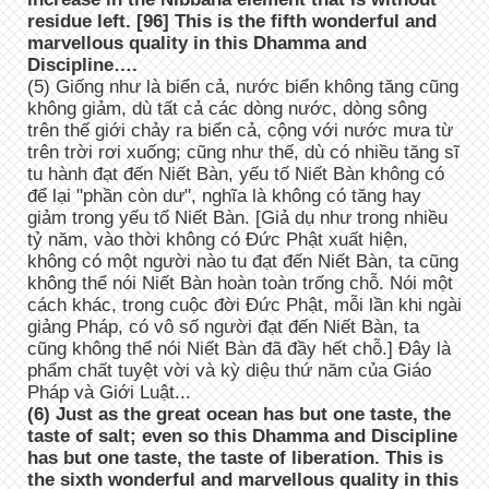
residue left. [96] This is the fifth wonderful and
marvellous quality in this Dhamma and
Discipline….
(5) Giống như là biển cả, nước biển không tăng cũng
không giảm, dù tất cả các dòng nước, dòng sông
trên thế giới chảy ra biển cả, cộng với nước mưa từ
trên trời rơi xuống; cũng như thế, dù có nhiều tăng sĩ
tu hành đạt đến Niết Bàn, yếu tố Niết Bàn không có
để lại "phần còn dư", nghĩa là không có tăng hay
giảm trong yếu tố Niết Bàn. [Giả dụ như trong nhiều
tỷ năm, vào thời không có Đức Phật xuất hiện,
không có một người nào tu đạt đến Niết Bàn, ta cũng
không thể nói Niết Bàn hoàn toàn trống chỗ. Nói một
cách khác, trong cuộc đời Đức Phật, mỗi lần khi ngài
giảng Pháp, có vô số người đạt đến Niết Bàn, ta
cũng không thể nói Niết Bàn đã đầy hết chỗ.] Đây là
phẩm chất tuyệt vời và kỳ diệu thứ năm của Giáo
Pháp và Giới Luật...
(6) Just as the great ocean has but one taste, the
taste of salt; even so this Dhamma and Discipline
has but one taste, the taste of liberation. This is
the sixth wonderful and marvellous quality in this