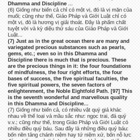
Dhamma and Discipline
...
(6) Giống như biển cả chỉ có một vị, đó là vị mặn của
muối; cũng như thế, Giáo Pháp và Giới Luật chỉ có
một vị, đó là hương vị giải thoát. Đây là phẩm chất
tuyệt vời và kỳ diệu thứ sáu của Giáo Pháp và Giới
Luật...
(7) Just as in the great ocean there are many and
variegated precious substances such as pearls,
gems, etc.; even so in this Dhamma and
Discipline there is much that is precious. These
are the precious things in it: the four foundations
of mindfulness, the four right efforts, the four
bases of success, the five spiritual faculties, the
five spiritual powers, the seven factors of
enlightenment, the Noble Eightfold Path. [97] This
is the seventh wonderful and marvellous quality
in this Dhamma and Discipline...
(7) Giống như biển cả, có nhiều vật quý giá khác
nhau về thể loại và mầu sắc như: ngọc trai, đá quý
v.v.; cũng như thế, trong Giáo Pháp và Giới Luật có
nhiều điều quý báu. Sau đây là những điều quý báu:
bốn nền tảng chánh niệm hay tứ niệm xứ, bốn nỗ lực