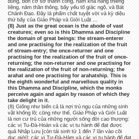
đúng, bốn cơ sở thành công, năm khả năng thiêng
liêng, năm thần thông, bẩy yếu tố giác ngộ, và Bát
Chánh Đạo. Đây là phẩm chất tuyệt vời và kỳ diệu
thứ bẩy của Giáo Pháp và Giới Luật ...
(8) Just as the great ocean is the abode of vast
creatures; even so is this Dhamma and Discipline
the domain of great beings: the stream-enterer
and one practising for the realization of the fruit
of stream-entry; the once-returner and one
practising for the realization of the fruit of once-
returning; the non-returner and one practising for
the realization of the fruit of non-returning; the
arahat and one practising for arahatship. This is
the eighth wonderful and marvellous quality in
this Dhamma and Discipline, which the monks
perceive again and again by reason of which they
take delight in it.
(8) Giống như biển cả là nơi trú ngụ của những sinh
vật khổng lồ; cũng như thế, Giáo Pháp và Giới Luật
là nơi cư trú của những người sống đời cao thượng:
các vị Tu-Đà-Hoàn và các vị tu hành để đạt được
quả Nhập Lưu [còn tái sinh từ 1 đến 7 lần vào cõi
dục giới]; các vị Tư-Đà-Hàm và các vị tu hành để đạt