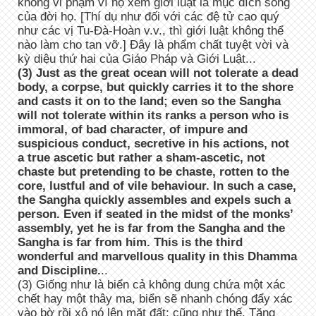
không vi phạm vì họ xem giới luật là mục đích sống
của đời họ. [Thí dụ như đối với các đệ tử cao quý
như các vị Tu-Đà-Hoàn v.v., thì giới luật không thể
nào làm cho tan vỡ.] Đây là phẩm chất tuyệt vời và
kỳ diệu thứ hai của Giáo Pháp và Giới Luật...
(3) Just as the great ocean will not tolerate a dead
body, a corpse, but quickly carries it to the shore
and casts it on to the land; even so the Sangha
will not tolerate within its ranks a person who is
immoral, of bad character, of impure and
suspicious conduct, secretive in his actions, not
a true ascetic but rather a sham-ascetic, not
chaste but pretending to be chaste, rotten to the
core, lustful and of vile behaviour. In such a case,
the Sangha quickly assembles and expels such a
person. Even if seated in the midst of the monks’
assembly, yet he is far from the Sangha and the
Sangha is far from him. This is the third
wonderful and marvellous quality in this Dhamma
and Discipline.
..
(3) Giống như là biển cả không dung chứa một xác
chết hay một thây ma, biển sẽ nhanh chóng đẩy xác
vào bờ rồi xô nó lên mặt đất; cũng như thế, Tăng