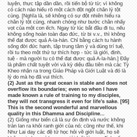
luyện, thực tập dần dần, rồi tiến bộ từ từ; vì không
có cách nào hiểu rõ một cách đột ngột chân lý tột
cùng. [Nghĩa là, sẽ không có sự đột nhiên hiểu ra
chân lý tột cùng, nhanh chóng như bước chân nhẩy
vọt của một con ếch. Ngay từ lúc bắt đầu đi tu, nếu
không sống hoàn toàn đạo đức, từ bi v.v., thì không
thể đạt được quả A-la-hán. Chỉ bằng cách tu hành
sống đời đức hạnh, tập trung tâm ý và dùng trí tuệ,
rồi tu theo một thứ tự thích hợp - tức là giới, định,
tuệ - mà người tu có thể đạt được quả A-la-hán.] Đây
là phẩm chất tuyệt vời và kỳ diệu đầu tiên mà các Tỳ
Kheo nhận ra trong Giáo Pháp và Giới Luật và đó là
lý do mà họ đã vui thích.
(2) Just as the great ocean is stable and does not
overflow its boundaries; even so when I have
made known a rule of training to my disciples,
they will not transgress it even for life’s sake. [95]
This is the second wonderful and marvellous
quality in this Dhamma and Discipline...
(2) Giống như biển cả là sự ổn định và nước không
tràn lan ra khỏi ranh giới của nó; cũng như thế, khi
Như Lai dạy các đệ tử học hỏi về giới luật, họ sẽ