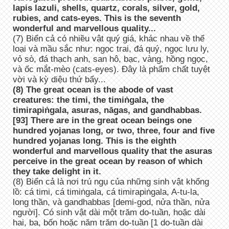
lapis lazuli, shells, quartz, corals, silver, gold,
rubies, and cats-eyes. This is the seventh
wonderful and marvellous quality...
(7) Biển cả có nhiều vật quý giá, khác nhau về thể
loại và mầu sắc như: ngọc trai, đá quý, ngọc lưu ly,
vỏ sò, đá thạch anh, san hô, bạc, vàng, hồng ngọc,
và ốc mắt-mèo (cats-eyes). Đây là phẩm chất tuyệt
vời và kỳ diệu thứ bẩy...
(8) The great ocean is the abode of vast
creatures: the timi, the timiṅgala, the
timirapiṅgala, asuras, nāgas, and gandhabbas.
[93] There are in the great ocean beings one
hundred yojanas long, or two, three, four and five
hundred yojanas long. This is the eighth
wonderful and marvellous quality that the asuras
perceive in the great ocean by reason of which
they take delight in it.
(8) Biển cả là nơi trú ngụ của những sinh vật khổng
lồ: cá timi, cá timiṅgala, cá timirapiṅgala, A-tu-la,
long thần, và gandhabbas [demi-god, nửa thần, nửa
người]. Có sinh vật dài một trăm do-tuần, hoặc dài
hai, ba, bốn hoặc năm trăm do-tuần [1 do-tuần dài