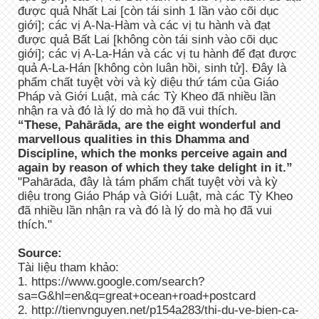
được quả Nhất Lai [còn tái sinh 1 lần vào cõi dục
giới]; các vị A-Na-Hàm và các vị tu hành và đạt
được quả Bất Lai [không còn tái sinh vào cõi dục
giới]; các vị A-La-Hán và các vị tu hành để đạt được
quả A-La-Hán [không còn luân hồi, sinh tử]. Đây là
phẩm chất tuyệt vời và kỳ diệu thứ tám của Giáo
Pháp và Giới Luật, mà các Tỳ Kheo đã nhiều lần
nhận ra và đó là lý do mà họ đã vui thích.
“These, Pahārāda, are the eight wonderful and
marvellous qualities in this Dhamma and
Discipline, which the monks perceive again and
again by reason of which they take delight in it.”
"Pahārāda, đây là tám phẩm chất tuyệt vời và kỳ
diệu trong Giáo Pháp và Giới Luật, mà các Tỳ Kheo
đã nhiều lần nhận ra và đó là lý do mà họ đã vui
thích."
Source:
Tài liệu tham khảo:
1. https://www.google.com/search?
sa=G&hl=en&q=great+ocean+road+postcard
2. http://tienvnguyen.net/p154a283/thi-du-ve-bien-ca-