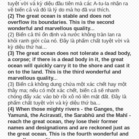
tuyệt vời và kỳ diệu đầu tiên mà các A-tu-la nhận ra
về biển cả và đó là lý do mà họ đã vui thích.
(2) The great ocean is stable and does not
overflow its boundaries. This is the second
wonderful and marvellous quality...
(2) Biển cả thì ổn định và nước không tràn lan ra
khỏi ranh giới của nó. Đây là phẩm chất tuyệt vời và
kỳ diệu thứ hai...
(3) The great ocean does not tolerate a dead body,
a corpse; if there is a dead body in it, the great
ocean will quickly carry it to the shore and cast it
on to the land. This is the third wonderful and
marvellous quality..
.
(3) Biển cả không dung chứa một xác chết hay một
thây ma; nếu có một xác chết, biển cả sẽ nhanh
chóng đẩy xác vào bờ rồi xô nó lên mặt đất. Đây là
phẩm chất tuyệt vời và kỳ diệu thứ ba...
(4) When those mighty rivers - the Ganges, the
Yamunā, the Aciravatī, the Sarabhū and the Mahī -
reach the great ocean, they lose their former
names and designations and are reckoned just as
the great ocean. This is the fourth wonderful and