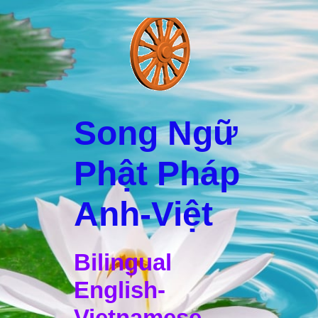
Song Ngữ
Phật Pháp
Anh-Việt
Bilingual
English-
Vietnamese