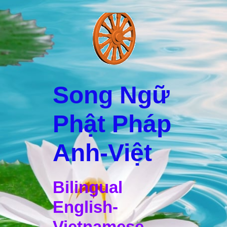
Song Ngữ
Phật Pháp
Anh-Việt
Bilingual
English-
Vietnamese