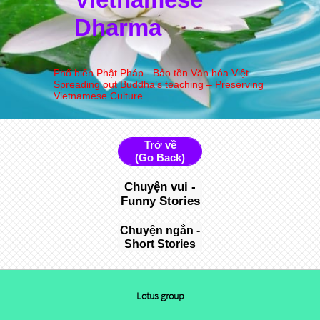
Dharma
Phổ biến Phật Pháp - Bảo tồn Văn hóa Việt
Spreading out Buddha’s teaching – Preserving
Vietnamese Culture
Trở về
(Go Back)
Chuyện vui -
Funny Stories
Chuyện ngắn -
Short Stories
Lotus group