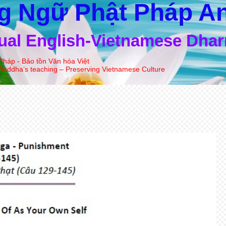
g Ngữ Phật Pháp An
gual English-Vietnamese Dha
Pháp - Bảo tồn Văn hóa Việt
Buddha’s teaching – Preserving Vietnamese Culture