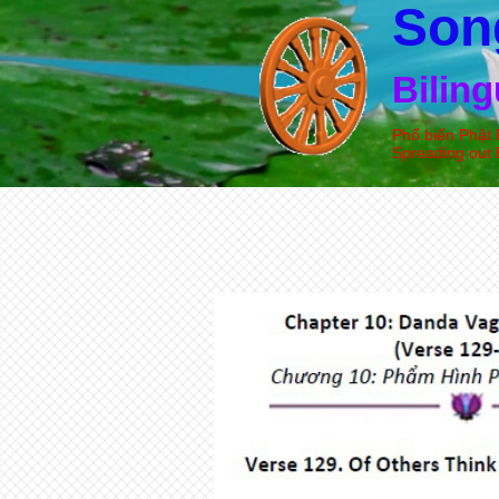
Son
Bilin
Phổ biến Phật 
Spreading out 