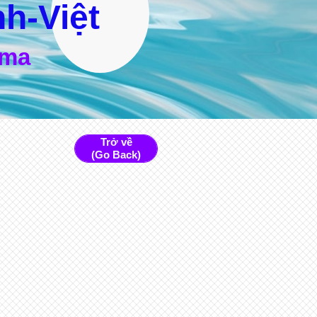
h-Việt
rma
Trở về
(Go Back)