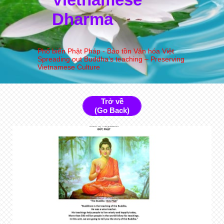
Dharma
Phổ biến Phật Pháp - Bảo tồn Văn hóa Việt
Spreading out Buddha’s teaching – Preserving
Vietnamese Culture
Trở về
(Go Back)