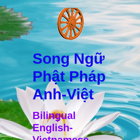
Song Ngữ
Phật Pháp
Anh-Việt
Bilingual
English-
Vietnamese