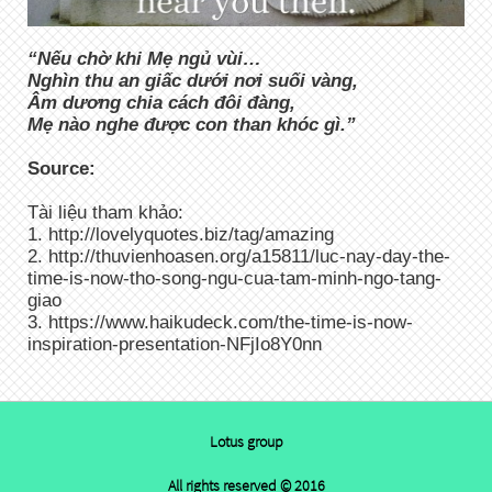
“Nếu chờ khi Mẹ ngủ vùi…
Nghìn thu an giấc dưới nơi suối vàng,
Âm dương chia cách đôi đàng,
Mẹ nào nghe được con than khóc gì.”
Source:
Tài liệu tham khảo:
1. http://lovelyquotes.biz/tag/amazing
2. http://thuvienhoasen.org/a15811/luc-nay-day-the-
time-is-now-tho-song-ngu-cua-tam-minh-ngo-tang-
giao
3. https://www.haikudeck.com/the-time-is-now-
inspiration-presentation-NFjIo8Y0nn
Lotus group
All rights reserved © 2016