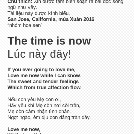
Chú thích:
Xin được tạm biên soạn ra bài đọc song
ngữ như vậy.
Tài liệu này được kính biếu,
San Jose, California, mùa Xuân 2016
“nhóm hoa sen”
The time is now
Lúc này đây!
If you ever going to love me,
Love me now while I can know.
The sweet and tender feelings
Which from true affection flow.
Nếu con yêu Mẹ con ơi,
Hãy yêu khi Mẹ còn nơi cõi trần,
Mẹ còn cảm nhận tình chân,
Ngọt ngào, êm dịu con dâng tràn đầy.
Love me now,