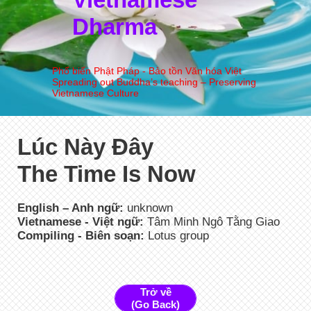
Dharma
Phổ biến Phật Pháp - Bảo tồn Văn hóa Việt
Spreading out Buddha’s teaching – Preserving
Vietnamese Culture
Lúc Này Đây
The Time Is Now
English – Anh ngữ:
unknown
Vietnamese - Việt ngữ:
Tâm Minh Ngô Tằng Giao
Compiling - Biên soạn:
Lotus group
Trở về
(Go Back)