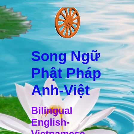
Song Ngữ
Phật Pháp
Anh-Việt
Bilingual
English-
Vietnamese