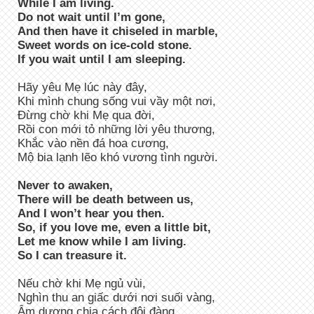
While I am living.
Do not wait until I’m gone,
And then have it chiseled in marble,
Sweet words on ice-cold stone.
If you wait until I am sleeping.
Hãy yêu Mẹ lúc này đây,
Khi mình chung sống vui vầy một nơi,
Đừng chờ khi Mẹ qua đời,
Rồi con mới tỏ những lời yêu thương,
Khắc vào nền đá hoa cương,
Mộ bia lạnh lẽo khó vương tình người.
Never to awaken,
There will be death between us,
And I won’t hear you then.
So, if you love me, even a little bit,
Let me know while I am living.
So I can treasure it.
Nếu chờ khi Mẹ ngủ vùi,
Nghìn thu an giấc dưới nơi suối vàng,
Âm dương chia cách đôi đàng,