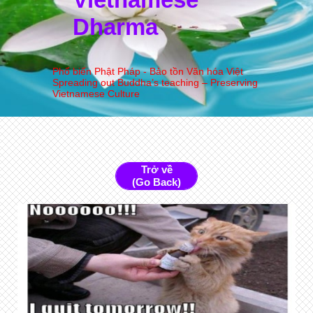
Dharma
Phổ biến Phật Pháp - Bảo tồn Văn hóa Việt
Spreading out Buddha’s teaching – Preserving
Vietnamese Culture
Trở về
(Go Back)