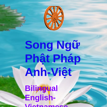
Song Ngữ
Phật Pháp
Anh-Việt
Bilingual
English-
Vietnamese