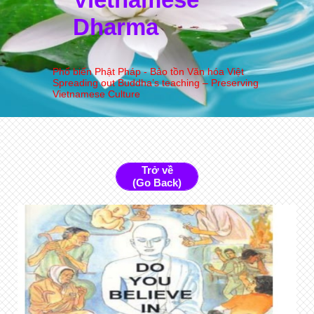
Dharma
Phổ biến Phật Pháp - Bảo tồn Văn hóa Việt
Spreading out Buddha’s teaching – Preserving
Vietnamese Culture
Trở về
(Go Back)