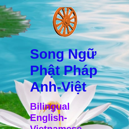
Song Ngữ
Phật Pháp
Anh-Việt
Bilingual
English-
Vietnamese