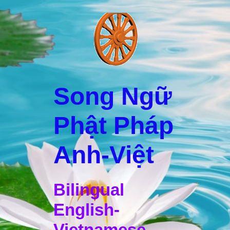
Song Ngữ
Phật Pháp
Anh-Việt
Bilingual
English-
Vietnamese