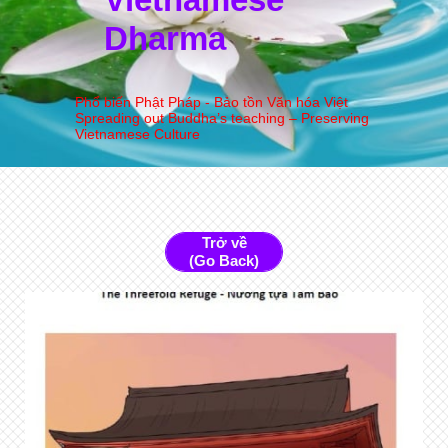
Dharma
Phổ biến Phật Pháp - Bảo tồn Văn hóa Việt
Spreading out Buddha’s teaching – Preserving
Vietnamese Culture
Trở về
(Go Back)