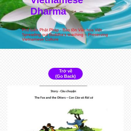
Dharma
Phổ biến Phật Pháp - Bảo tồn Văn hóa Việt
Spreading out Buddha’s teaching – Preserving
Vietnamese Culture
Trở về
(Go Back)