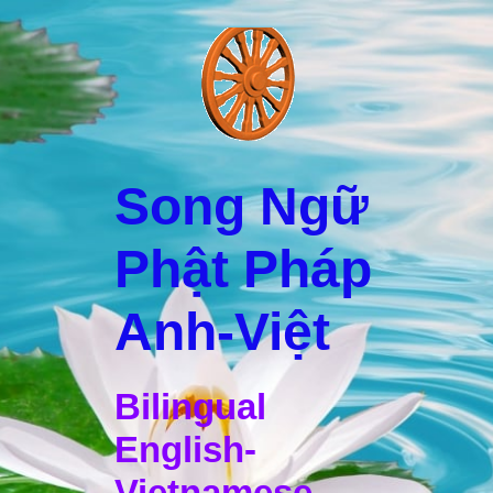
Song Ngữ
Phật Pháp
Anh-Việt
Bilingual
English-
Vietnamese