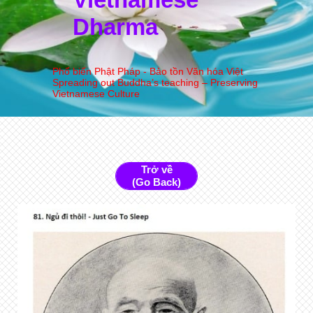
Dharma
Phổ biến Phật Pháp - Bảo tồn Văn hóa Việt
Spreading out Buddha’s teaching – Preserving
Vietnamese Culture
Trở về
(Go Back)