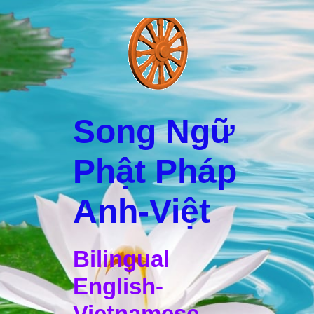
Song Ngữ
Phật Pháp
Anh-Việt
Bilingual
English-
Vietnamese