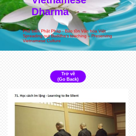
Dharma
Phổ biến Phật Pháp - Bảo tồn Văn hóa Việt
Spreading out Buddha’s teaching – Preserving
Vietnamese Culture
Trở về
(Go Back)