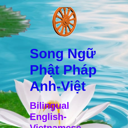
Song Ngữ
Phật Pháp
Anh-Việt
Bilingual
English-
Vietnamese