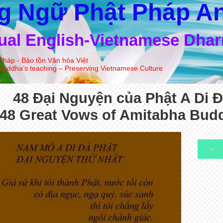
g Ngữ Phật Pháp An
gual English-Vietnamese Dha
Pháp - Bảo tồn Văn hóa Việt
Buddha’s teaching – Preserving Vietnamese Culture
48 Đại Nguyện của Phật A Di 
(48 Great Vows of Amitabha Bud
