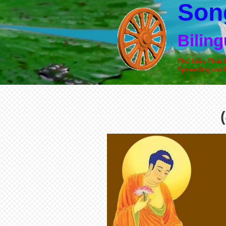
Son
Bilin
Phổ biến Phật 
Spreading out 