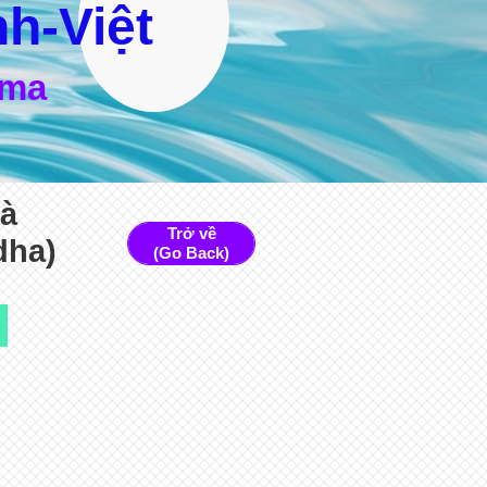
h-Việt
rma
Đà
Trở về
dha)
(Go Back)